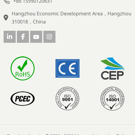
+86 15990120631
Hangzhou Economic Development Area，Hangzhou
310018，China