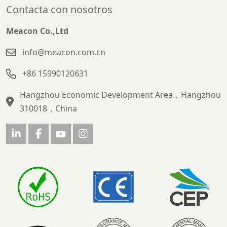
Contacta con nosotros
Meacon Co.,Ltd
info@meacon.com.cn
+86 15990120631
Hangzhou Economic Development Area，Hangzhou
310018，China