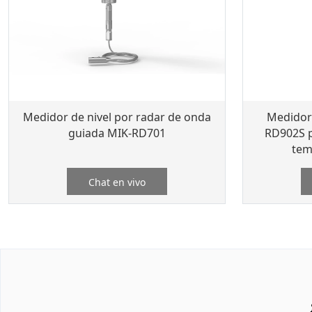
Medidor de nivel por radar de onda
Medidor 
guiada MIK-RD701
RD902S p
tem
Chat en vivo