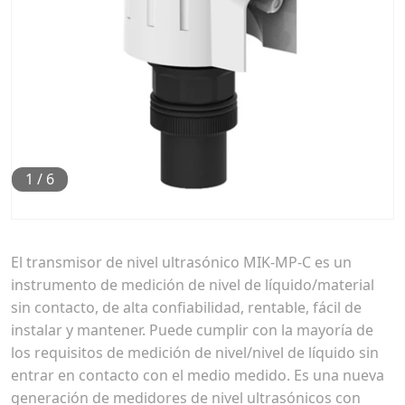
1
/
6
El transmisor de nivel ultrasónico MIK-MP-C es un
instrumento de medición de nivel de líquido/material
sin contacto, de alta confiabilidad, rentable, fácil de
instalar y mantener. Puede cumplir con la mayoría de
los requisitos de medición de nivel/nivel de líquido sin
entrar en contacto con el medio medido. Es una nueva
generación de medidores de nivel ultrasónicos con