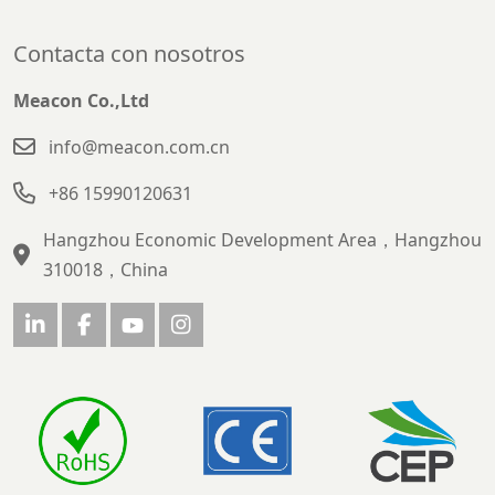
Contacta con nosotros
Meacon Co.,Ltd
info@meacon.com.cn
+86 15990120631
Hangzhou Economic Development Area，Hangzhou
310018，China