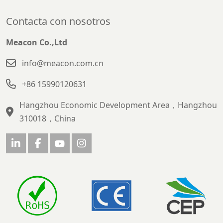
Contacta con nosotros
Meacon Co.,Ltd
info@meacon.com.cn
+86 15990120631
Hangzhou Economic Development Area，Hangzhou
310018，China