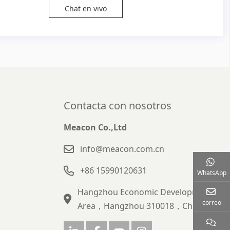
Chat en vivo
Contacta con nosotros
Meacon Co.,Ltd
info@meacon.com.cn
+86 15990120631
WhatsApp
Hangzhou Economic Development
correo
Area，Hangzhou 310018，China