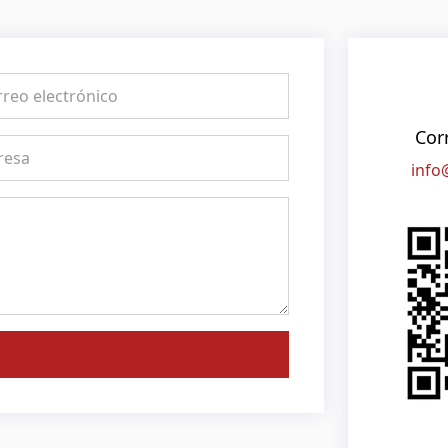
Cor
info