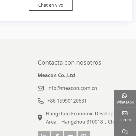
Chat en vivo
Contacta con nosotros
Meacon Co.,Ltd
info@meacon.com.cn
+86 15990120631
WhatsApp
Hangzhou Economic Development
correo
Area，Hangzhou 310018，China