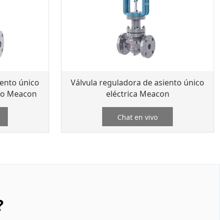
iento único
Válvula reguladora de asiento único
co Meacon
eléctrica Meacon
Chat en vivo
?